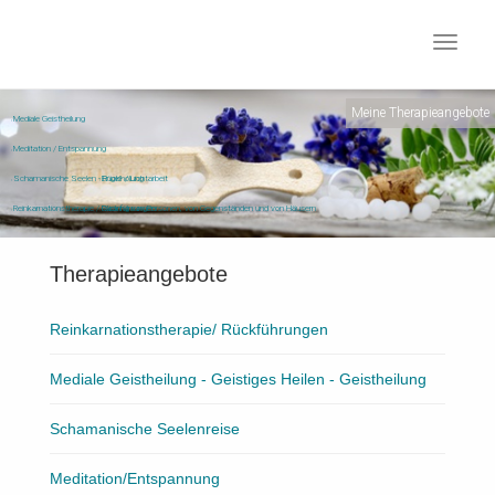
Toggle
navigat
Meine Therapieangebote
Mediale Geistheilung
Meditation / Entspannung
Schamanische Seelen - Rückholung
Engel- / Lichtarbeit
Reinkarnationstherapie / Rückführungen
Clearing von Personen, von Gegenständen und von Häusern
Therapieangebote
Reinkarnationstherapie/ Rückführungen
Mediale Geistheilung - Geistiges Heilen - Geistheilung
Schamanische Seelenreise
Meditation/Entspannung