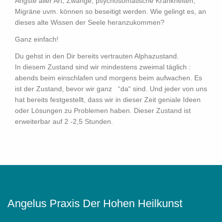
Ängste aller Art, Zwänge, psychosomatische Krankheiten,
Migräne uvm. können so beseitigt werden. Wie gelingt es, an
dieses alte Wissen der Seele heranzukommen?
Ganz einfach!
Du gehst in den Dir bereits vertrauten Alphazustand.
In diesem Zustand sind wir mindestens zweimal täglich :
abends beim einschlafen und morgens beim aufwachen. Es
ist der Zustand, bevor wir ganz “da“ sind. Und jeder von uns
hat bereits festgestellt, dass wir in dieser Zeit geniale Ideen
oder Lösungen zu Problemen haben. Dieser Zustand ist
erweiterbar auf 2 -2,5 Stunden.
Angelus Praxis Der Hohen Heilkunst