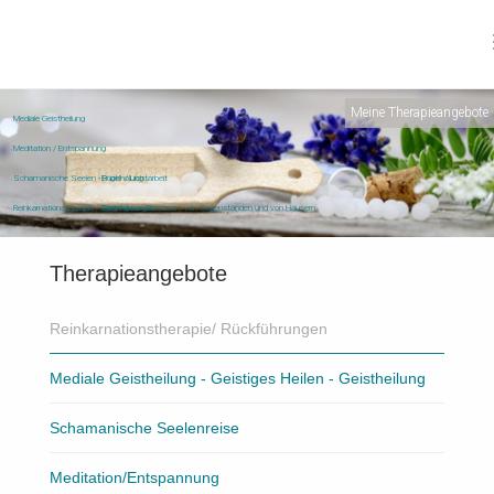
Meine Therapieangebote
Mediale Geistheilung
Meditation / Entspannung
Schamanische Seelen - Rückholung
Engel- / Lichtarbeit
Reinkarnationstherapie / Rückführungen
Clearing von Personen, von Gegenständen und von Häusern
Therapieangebote
Reinkarnationstherapie/ Rückführungen
Mediale Geistheilung - Geistiges Heilen - Geistheilung
Schamanische Seelenreise
Meditation/Entspannung